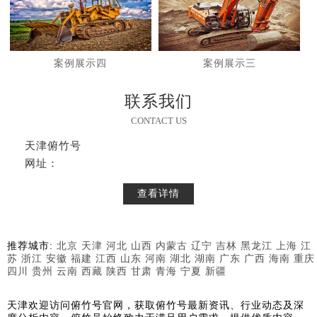
案例展示四
案例展示三
联系我们
CONTACT US
天津俯竹号
网址：
查看详情
推荐城市:
北京
天津
河北
山西
内蒙古
辽宁
吉林
黑龙江
上海
江
苏
浙江
安徽
福建
江西
山东
河南
湖北
湖南
广东
广西
海南
重庆
四川
贵州
云南
西藏
陕西
甘肃
青海
宁夏
新疆
天津欢迎访问俯竹号官网，获取俯竹号最新资讯、行业动态及深